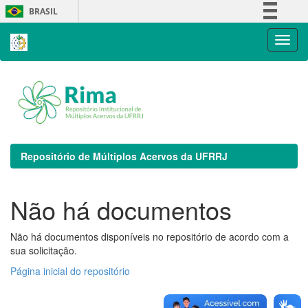
Skip
BRASIL
navigation
Simplifique!
Comunica BR
Participe
Acesso à informação
Legislação
Canais
Repositório de Múltiplos Acervos da UFRRJ
Não há documentos
Não há documentos disponíveis no repositório de acordo com a
sua solicitação.
Página inicial do repositório