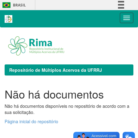
Skip
BRASIL
navigation
Simplifique!
Comunica BR
Participe
Acesso à informação
Legislação
Canais
Repositório de Múltiplos Acervos da UFRRJ
Não há documentos
Não há documentos disponíveis no repositório de acordo com a
sua solicitação.
Página inicial do repositório