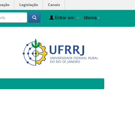
mação
Legislação
Canais
Entrar em:
Idioma