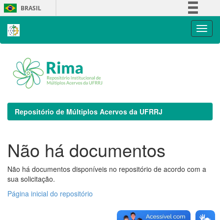
Skip
BRASIL
navigation
Simplifique!
Comunica BR
Participe
Acesso à informação
Legislação
Canais
Repositório de Múltiplos Acervos da UFRRJ
Não há documentos
Não há documentos disponíveis no repositório de acordo com a
sua solicitação.
Página inicial do repositório