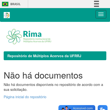
Skip
BRASIL
navigation
Simplifique!
Comunica BR
Participe
Acesso à informação
Legislação
Canais
Repositório de Múltiplos Acervos da UFRRJ
Não há documentos
Não há documentos disponíveis no repositório de acordo com a
sua solicitação.
Página inicial do repositório