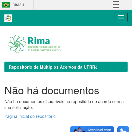
Skip
BRASIL
navigation
Simplifique!
Comunica BR
Participe
Acesso à informação
Legislação
Canais
Repositório de Múltiplos Acervos da UFRRJ
Não há documentos
Não há documentos disponíveis no repositório de acordo com a
sua solicitação.
Página inicial do repositório