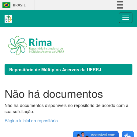
Skip
BRASIL
navigation
Simplifique!
Comunica BR
Participe
Acesso à informação
Legislação
Canais
Repositório de Múltiplos Acervos da UFRRJ
Não há documentos
Não há documentos disponíveis no repositório de acordo com a
sua solicitação.
Página inicial do repositório