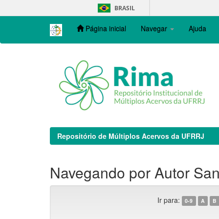
Skip
BRASIL
navigation
Página inicial
Navegar
Ajuda
Repositório de Múltiplos Acervos da UFRRJ
Navegando por Autor Sant
Ir para:
0-9
A
B