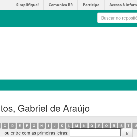
Simplifique!
Comunica BR
Participe
Acesso à infor
os, Gabriel de Araújo
C
D
E
F
G
H
I
J
K
L
M
N
O
P
Q
R
S
T
U
ou entre com as primeiras letras: