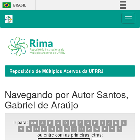
Skip
BRASIL
navigation
Simplifique!
Comunica BR
Participe
Acesso à informação
Legislação
Canais
Repositório de Múltiplos Acervos da UFRRJ
Navegando por Autor Santos,
Gabriel de Araújo
Ir para:
0-9
A
B
C
D
E
F
G
H
I
J
K
L
M
N
O
P
Q
R
S
T
U
V
W
X
Y
Z
ou entre com as primeiras letras: