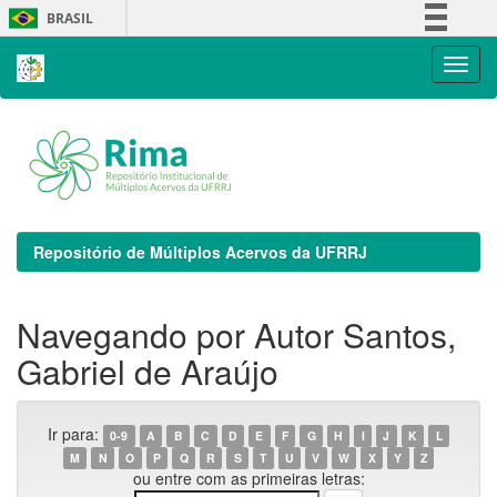
Skip
BRASIL
navigation
Simplifique!
Comunica BR
Participe
Acesso à informação
Legislação
Canais
Repositório de Múltiplos Acervos da UFRRJ
Navegando por Autor Santos,
Gabriel de Araújo
Ir para:
0-9
A
B
C
D
E
F
G
H
I
J
K
L
M
N
O
P
Q
R
S
T
U
V
W
X
Y
Z
ou entre com as primeiras letras: