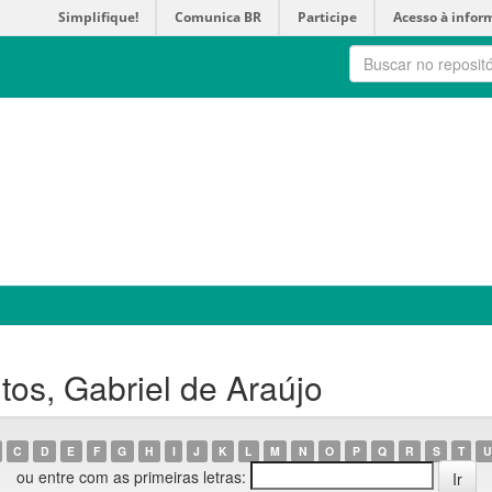
Simplifique!
Comunica BR
Participe
Acesso à infor
os, Gabriel de Araújo
C
D
E
F
G
H
I
J
K
L
M
N
O
P
Q
R
S
T
U
ou entre com as primeiras letras: