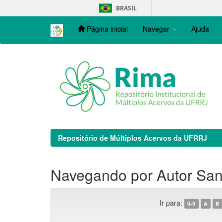
Skip
BRASIL
navigation
Página inicial
Navegar
Ajuda
Repositório de Múltiplos Acervos da UFRRJ
Navegando por Autor Sant
Ir para:
0-9
A
B