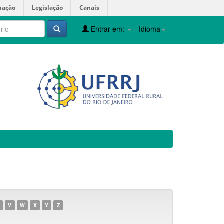
mação
Legislação
Canais
Entrar em:
Idioma
V
W
X
Y
Z