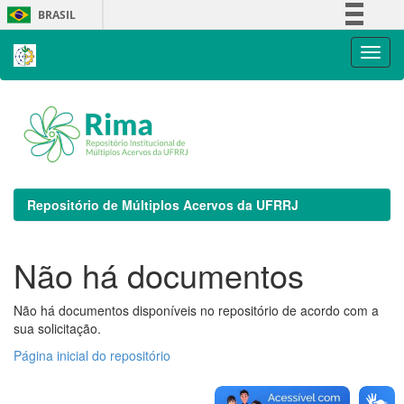
Skip
BRASIL
navigation
Simplifique!
Comunica BR
Participe
Acesso à informação
Legislação
Canais
Repositório de Múltiplos Acervos da UFRRJ
Não há documentos
Não há documentos disponíveis no repositório de acordo com a
sua solicitação.
Página inicial do repositório