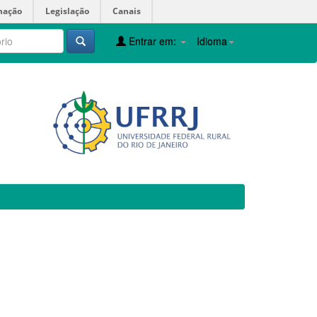
mação
Legislação
Canais
Entrar em:
Idioma