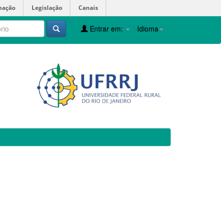
mação
Legislação
Canais
Entrar em:
Idioma