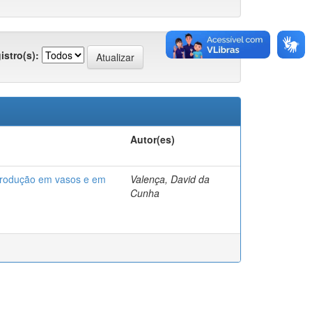
istro(s):
Autor(es)
 produção em vasos e em
Valença, David da
Cunha