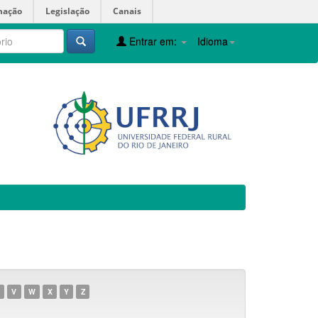
mação
Legislação
Canais
Entrar em:
Idioma
V
W
X
Y
Z