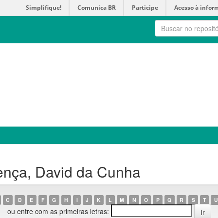
Simplifique!
Comunica BR
Participe
Acesso à infor
ença, David da Cunha
C
D
E
F
G
H
I
J
K
L
M
N
O
P
Q
R
S
T
U
ou entre com as primeiras letras: