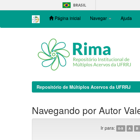
Skip
BRASIL
navigation
Página inicial
Navegar
Ajuda
Repositório de Múltiplos Acervos da UFRRJ
Navegando por Autor Val
Ir para:
0-9
A
B