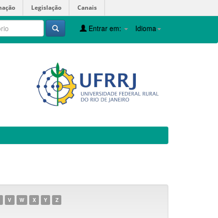
mação
Legislação
Canais
Entrar em:
Idioma
V
W
X
Y
Z