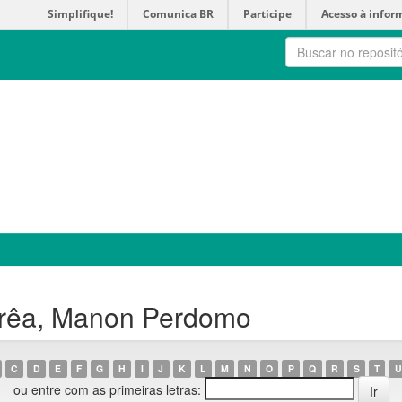
Simplifique!
Comunica BR
Participe
Acesso à infor
rrêa, Manon Perdomo
C
D
E
F
G
H
I
J
K
L
M
N
O
P
Q
R
S
T
U
ou entre com as primeiras letras: