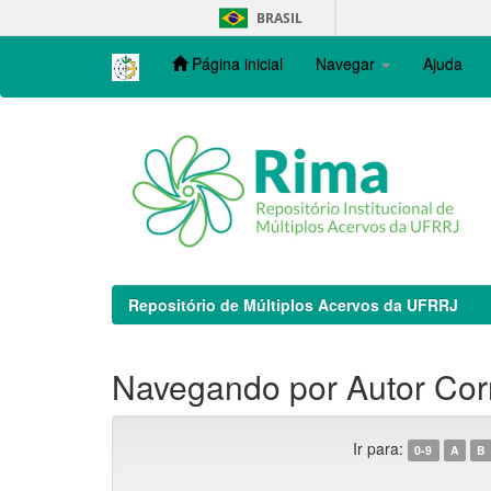
Skip
BRASIL
navigation
Página inicial
Navegar
Ajuda
Repositório de Múltiplos Acervos da UFRRJ
Navegando por Autor Co
Ir para:
0-9
A
B