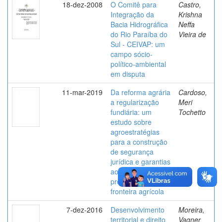
18-dez-2008
O Comitê para
Castro,
Integração da
Krishna
Bacia Hidrográfica
Neffa
do Rio Paraíba do
Vieira de
Sul - CEIVAP: um
campo sócio-
político-ambiental
em disputa
11-mar-2019
Da reforma agrária
Cardoso,
a regularização
Meri
fundiária: um
Tochetto
estudo sobre
agroestratégias
para a construção
de segurança
jurídica e garantias
ao direito de
propriedade na
fronteira agrícola
7-dez-2016
Desenvolvimento
Moreira,
territorial e direito
Vagner