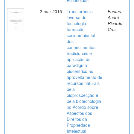
Escondidas
2-mar-2015
Transferência
Fontes,
inversa de
André
tecnologia:
Ricardo
formação
Cruz
socioambiental
dos
conhecimentos
tradicionais e
aplicação do
paradigma
biocêntrico no
aproveitamento de
recursos naturais
pela
bioprospecção e
pela biotecnologia
no Acordo sobre
Aspectos dos
Direitos da
Propriedade
Intelectual