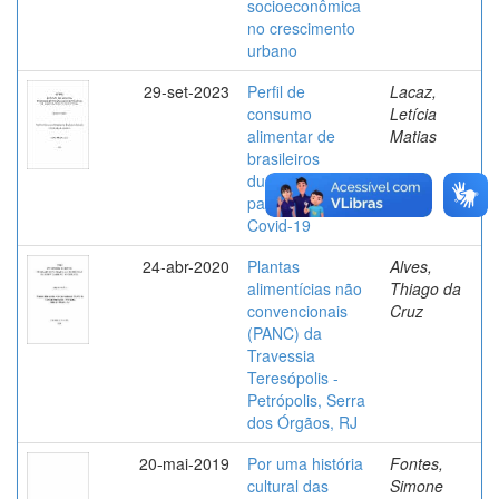
socioeconômica
no crescimento
urbano
29-set-2023
Perfil de
Lacaz,
consumo
Letícia
alimentar de
Matias
brasileiros
durante a
pandemia de
Covid-19
24-abr-2020
Plantas
Alves,
alimentícias não
Thiago da
convencionais
Cruz
(PANC) da
Travessia
Teresópolis -
Petrópolis, Serra
dos Órgãos, RJ
20-mai-2019
Por uma história
Fontes,
cultural das
Simone