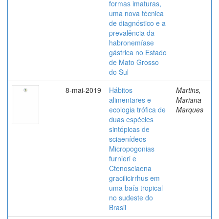
formas imaturas,
uma nova técnica
de diagnóstico e a
prevalência da
habronemíase
gástrica no Estado
de Mato Grosso
do Sul
8-mai-2019
Hábitos
Martins,
alimentares e
Mariana
ecologia trófica de
Marques
duas espécies
sintópicas de
sciaenídeos
Micropogonias
furnieri e
Ctenosciaena
gracilicirrhus em
uma baía tropical
no sudeste do
Brasil