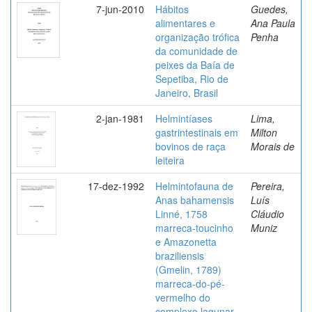
7-jun-2010
Hábitos
Guedes,
alimentares e
Ana Paula
organização trófica
Penha
da comunidade de
peixes da Baía de
Sepetiba, Rio de
Janeiro, Brasil
2-jan-1981
Helmintíases
Lima,
gastrintestinais em
Milton
bovinos de raça
Morais de
leiteira
17-dez-1992
Helmintofauna de
Pereira,
Anas bahamensis
Luís
Linné, 1758
Cláudio
marreca-toucinho
Muniz
e Amazonetta
braziliensis
(Gmelin, 1789)
marreca-do-pé-
vermelho do
complexo lagunar