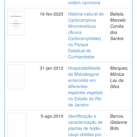
ordem carnívora
16-fev-2023
História natural de
Batista,
Cycloramphus
Marcelo
lithomimeticus
Corrêa
(Anura:
dos
Cycloramphidae)
Santos
no Parque
Estadual do
Cunhambebe
31-jan-2012
Hospedabilidade
Marques,
de Meloidogyne
Mônica
enterolobii em
Lau da
diferentes
Silva
espécies vegetais
no Estado do Rio
de Janeiro
5-ago-2010
Identificação e
Barros,
caracterização de
Gislanne
plantas de feijão-
Brito
caupi obtidas por