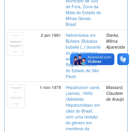
Município de Juiz
de Fora, Zona da
Mata do Estado de
Minas Gerais,
Brasil
2-jan-1981
Helmintoses em
Starke,
Búfalos (Bubalus
Wilma
bubalis L.) durante
Aparecida
os dois primeiros
anos de vida, na
Região Nordeste
do Estado de São
Paulo
1-nov-1979
Hepatozoon canis
Massard,
(James, 1905)
Claudete
(Adeleida:
de Araújo
Hepatozoidae) em
cães do Brasil,
com uma revisão
do gênero em
membros da