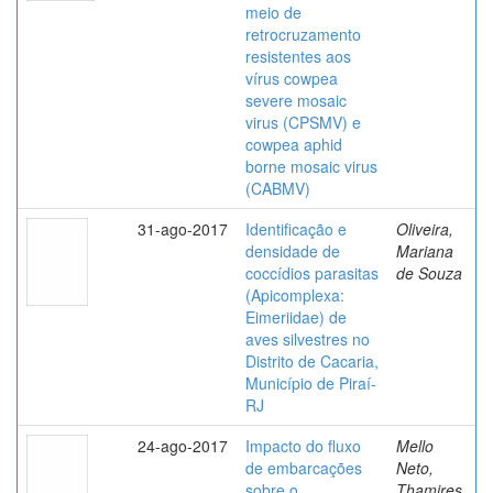
meio de
retrocruzamento
resistentes aos
vírus cowpea
severe mosaic
virus (CPSMV) e
cowpea aphid
borne mosaic virus
(CABMV)
31-ago-2017
Identificação e
Oliveira,
densidade de
Mariana
coccídios parasitas
de Souza
(Apicomplexa:
Eimeriidae) de
aves silvestres no
Distrito de Cacaria,
Município de Piraí-
RJ
24-ago-2017
Impacto do fluxo
Mello
de embarcações
Neto,
sobre o
Thamires