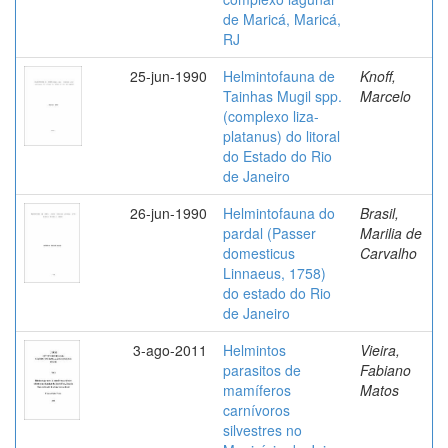
de Maricá, Maricá,
RJ
25-jun-1990
Helmintofauna de
Knoff,
Tainhas Mugil spp.
Marcelo
(complexo liza-
platanus) do litoral
do Estado do Rio
de Janeiro
26-jun-1990
Helmintofauna do
Brasil,
pardal (Passer
Marilia de
domesticus
Carvalho
Linnaeus, 1758)
do estado do Rio
de Janeiro
3-ago-2011
Helmintos
Vieira,
parasitos de
Fabiano
mamíferos
Matos
carnívoros
silvestres no