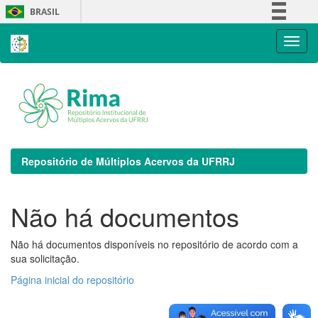
Skip
BRASIL
navigation
Simplifique!
Comunica BR
Participe
Acesso à informação
Legislação
Canais
Repositório de Múltiplos Acervos da UFRRJ
Não há documentos
Não há documentos disponíveis no repositório de acordo com a
sua solicitação.
Página inicial do repositório