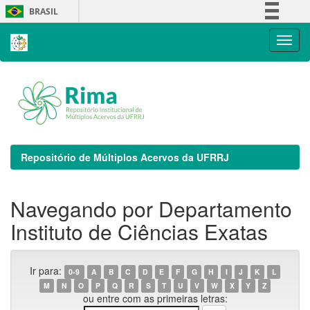
Skip
BRASIL
navigation
Simplifique!
Comunica BR
Participe
Acesso à informação
Legislação
Canais
Repositório de Múltiplos Acervos da UFRRJ
Navegando por Departamento
Instituto de Ciências Exatas
Ir para:
0-9
A
B
C
D
E
F
G
H
I
J
K
L
M
N
O
P
Q
R
S
T
U
V
W
X
Y
Z
ou entre com as primeiras letras: