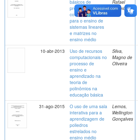
básicos de
Rafael
programação
Almeida
como alternativa
para o ensino de
sistemas lineares
e matrizes no
ensino médio
10-abr-2013
Uso de recursos
Silva,
computacionais no
Magno de
processo de
Oliveira
ensino e
aprendizado na
teoria de
polinômios na
educação básica
31-ago-2015
O uso de uma sala
Lemos,
interativa para a
Wellington
aprendizagem de
Gonçalves
poliedros
estrelados no
ensino médio