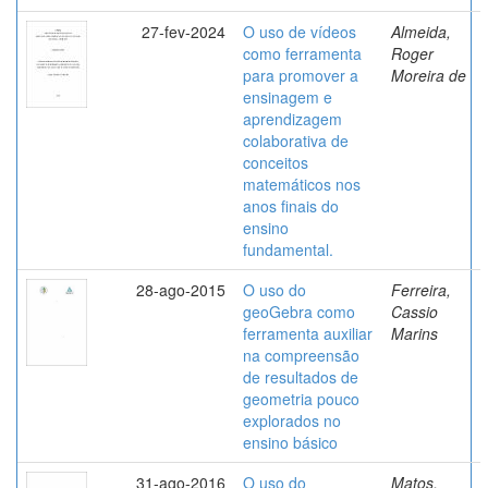
27-fev-2024
O uso de vídeos
Almeida,
como ferramenta
Roger
para promover a
Moreira de
ensinagem e
aprendizagem
colaborativa de
conceitos
matemáticos nos
anos finais do
ensino
fundamental.
28-ago-2015
O uso do
Ferreira,
geoGebra como
Cassio
ferramenta auxiliar
Marins
na compreensão
de resultados de
geometria pouco
explorados no
ensino básico
31-ago-2016
O uso do
Matos,