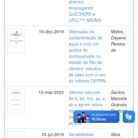
abacaxi
empregando
QuEChERS e
UPLC™- MS/MS
19-dez-2019
Valoração da
Matos,
contaminação de
Dayene
água e solo em
Pereira
postos de
de
combustíveis no
estado do Rio de
Janeiro: estudos
de caso com o uso
do método DEPRN
10-mar-2022
Valores naturais
Santos,
de b, se, mo, as, v,
Marcela
sb e ag em solos
Granato
representativos do
Barbosa
estado do rio de
dos
janeiro
23-jul-2019
Variabilidade
Silva,