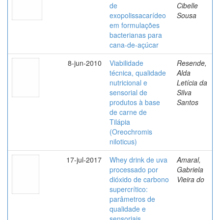
de
Cibelle
exopolissacarídeo
Sousa
em formulações
bacterianas para
cana-de-açúcar
8-jun-2010
Viabilidade
Resende,
técnica, qualidade
Alda
nutricional e
Letícia da
sensorial de
Silva
produtos à base
Santos
de carne de
Tilápia
(Oreochromis
niloticus)
17-jul-2017
Whey drink de uva
Amaral,
processado por
Gabriela
dióxido de carbono
Vieira do
supercrítico:
parâmetros de
qualidade e
sensoriais