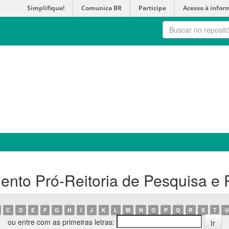
Simplifique!
Comunica BR
Participe
Acesso à infor
nto Pró-Reitoria de Pesquisa e
C
D
E
F
G
H
I
J
K
L
M
N
O
P
Q
R
S
T
U
ou entre com as primeiras letras: