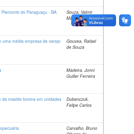
io Piemonte do Paraguaçu - BA
Souza, Valmir
Macedo de
em uma média empresa de varejo
Gouvea, Rafael
de Souza
a
Madeira, Jonni
Guiller Ferreira
le da mastite bovina em unidades
Dubenczuk,
Felipe Carlos
ropecuária
Carvalho, Bruno
Oliveira de