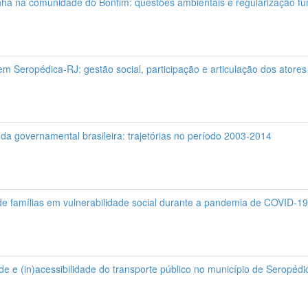
nha na comunidade do Bonfim: questões ambientais e regularização fu
r em Seropédica-RJ: gestão social, participação e articulação dos atore
da governamental brasileira: trajetórias no período 2003-2014
 de famílias em vulnerabilidade social durante a pandemia de COVID-19
dade e (in)acessibilidade do transporte público no município de Serop