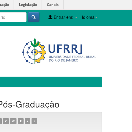
mação
Legislação
Canais
Entrar em:
Idioma
 Pós-Graduação
V
W
X
Y
Z