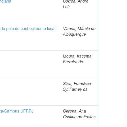
ndiária
Corrêa, André
Luiz
s do polo de conhecimento local
Vianna, Márcio de
Albuquerque
Moura, Iracema
Ferreira de
Silva, Francisco
Syl Farney da
édica/Campus UFRRJ
Oliveira, Ana
Cristina de Freitas