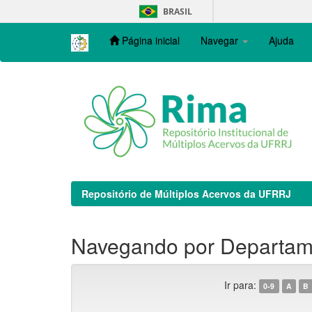
Skip
BRASIL
navigation
Página inicial
Navegar
Ajuda
Repositório de Múltiplos Acervos da UFRRJ
Navegando por Departame
Ir para:
0-9
A
B