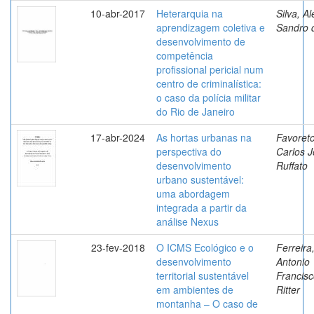
10-abr-2017
Heterarquia na
Silva, Al
aprendizagem coletiva e
Sandro 
desenvolvimento de
competência
profissional pericial num
centro de criminalística:
o caso da polícia militar
do Rio de Janeiro
17-abr-2024
As hortas urbanas na
Favoreto
perspectiva do
Carlos 
desenvolvimento
Ruffato
urbano sustentável:
uma abordagem
integrada a partir da
análise Nexus
23-fev-2018
O ICMS Ecológico e o
Ferreira
desenvolvimento
Antonio
territorial sustentável
Francis
em ambientes de
Ritter
montanha – O caso de