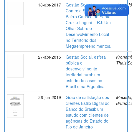
18-abr-2017
Gestão Social e
Ikeda Jú
Controle Social no
Riyuzo
Bairro Carioca de Santa
Cruz e Itaguaí – RJ: Um
Olhar Sobre o
Desenvolvimento Local
no Território dos
Megaempreendimentos.
27-abr-2015
Gestão Social, esfera
Kronemb
pública e
Thais S
desenvolvimento
territorial rural: um
estudo de casos no
Brasil e na Argentina
26-jun-2019
Grau de satisfação dos
Macedo
clientes Estilo Digital do
Bruno L
Banco do Brasil: um
estudo com clientes de
agências do Estado do
Rio de Janeiro