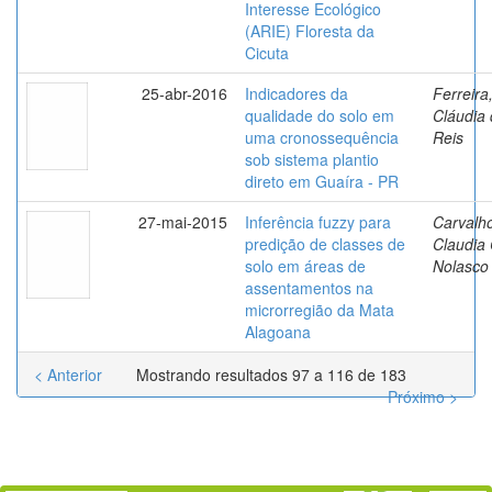
Interesse Ecológico
(ARIE) Floresta da
Cicuta
25-abr-2016
Indicadores da
Ferreira
qualidade do solo em
Cláudia
uma cronossequência
Reis
sob sistema plantio
direto em Guaíra - PR
27-mai-2015
Inferência fuzzy para
Carvalh
predição de classes de
Claudia
solo em áreas de
Nolasco
assentamentos na
microrregião da Mata
Alagoana
< Anterior
Mostrando resultados 97 a 116 de 183
Próximo >