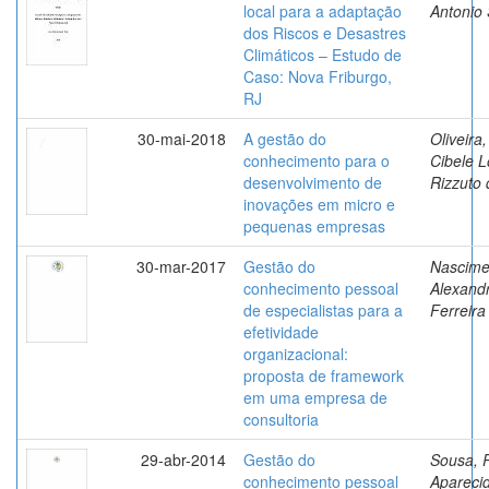
local para a adaptação
Antonio
dos Riscos e Desastres
Climáticos – Estudo de
Caso: Nova Friburgo,
RJ
30-mai-2018
A gestão do
Oliveira,
conhecimento para o
Cibele 
desenvolvimento de
Rizzuto 
inovações em micro e
pequenas empresas
30-mar-2017
Gestão do
Nascime
conhecimento pessoal
Alexand
de especialistas para a
Ferreira
efetividade
organizacional:
proposta de framework
em uma empresa de
consultoria
29-abr-2014
Gestão do
Sousa, P
conhecimento pessoal
Apareci