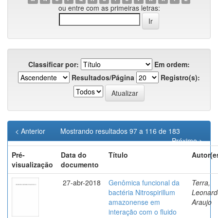
ou entre com as primeiras letras:
Classificar por:
Em ordem:
Resultados/Página
Registro(s):
< Anterior
Mostrando resultados 97 a 116 de 183
Próximo >
Pré-
Data do
Título
Autor(e
visualização
documento
27-abr-2018
Genômica funcional da
Terra,
bactéria Nitrospirillum
Leonard
amazonense em
Araujo
interação com o fluido