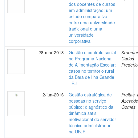
dos docentes de cursos
em administração: um
estudo comparativo
entre uma universidade
tradicional e uma
universidade
corporativa
28-mar-2018
Gestão e controle social
Kraemer
no Programa Nacional
Carlos
de Alimentação Escolar:
Frederi
casos no território rural
da Baía de Ilha Grande
- RJ
2-jun-2016
Gestão estratégica de
Freitas,
pessoas no serviço
Azeved
público: diagnóstico da
Gomes
dinâmica satis-
motivacional do servidor
técnico administrador
na UFJF