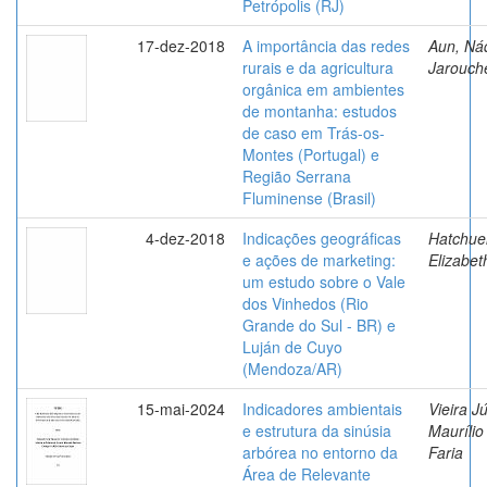
Petrópolis (RJ)
17-dez-2018
A importância das redes
Aun, Ná
rurais e da agricultura
Jarouch
orgânica em ambientes
de montanha: estudos
de caso em Trás-os-
Montes (Portugal) e
Região Serrana
Fluminense (Brasil)
4-dez-2018
Indicações geográficas
Hatchuel
e ações de marketing:
Elizabet
um estudo sobre o Vale
dos Vinhedos (Rio
Grande do Sul - BR) e
Luján de Cuyo
(Mendoza/AR)
15-mai-2024
Indicadores ambientais
Vieira Jú
e estrutura da sinúsia
Maurílio
arbórea no entorno da
Faria
Área de Relevante