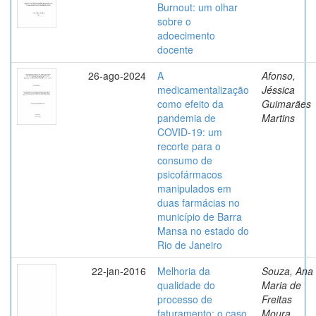
Burnout: um olhar
sobre o
adoecimento
docente
26-ago-2024
A
Afonso,
medicamentalização
Jéssica
como efeito da
Guimarães
pandemia de
Martins
COVID-19: um
recorte para o
consumo de
psicofármacos
manipulados em
duas farmácias no
município de Barra
Mansa no estado do
Rio de Janeiro
22-jan-2016
Melhoria da
Souza, Ana
qualidade do
Maria de
processo de
Freitas
faturamento: o caso
Moura