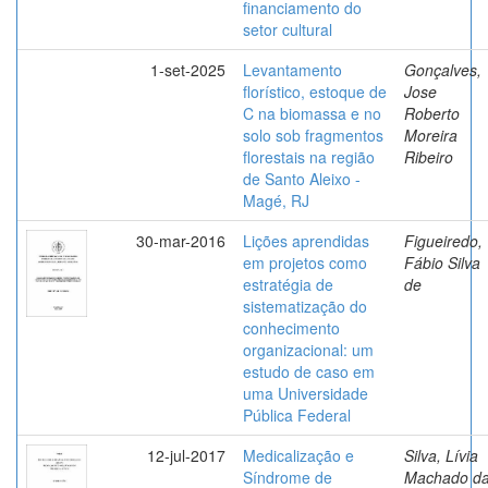
financiamento do
setor cultural
1-set-2025
Levantamento
Gonçalves,
florístico, estoque de
Jose
C na biomassa e no
Roberto
solo sob fragmentos
Moreira
florestais na região
Ribeiro
de Santo Aleixo -
Magé, RJ
30-mar-2016
Lições aprendidas
Figueiredo,
em projetos como
Fábio Silva
estratégia de
de
sistematização do
conhecimento
organizacional: um
estudo de caso em
uma Universidade
Pública Federal
12-jul-2017
Medicalização e
Silva, Lívia
Síndrome de
Machado d