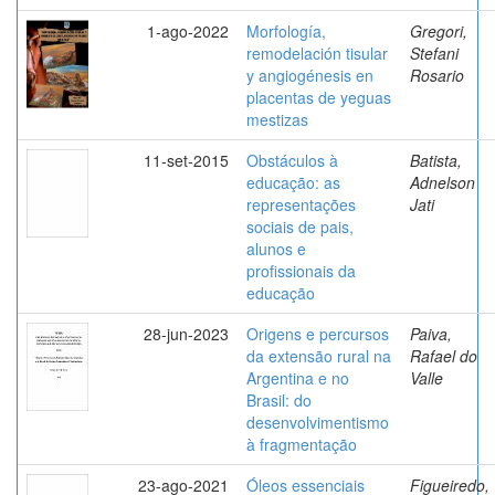
1-ago-2022
Morfología,
Gregori,
remodelación tisular
Stefani
y angiogénesis en
Rosario
placentas de yeguas
mestizas
11-set-2015
Obstáculos à
Batista,
educação: as
Adnelson
representações
Jati
sociais de pais,
alunos e
profissionais da
educação
28-jun-2023
Origens e percursos
Paiva,
da extensão rural na
Rafael do
Argentina e no
Valle
Brasil: do
desenvolvimentismo
à fragmentação
23-ago-2021
Óleos essenciais
Figueiredo,