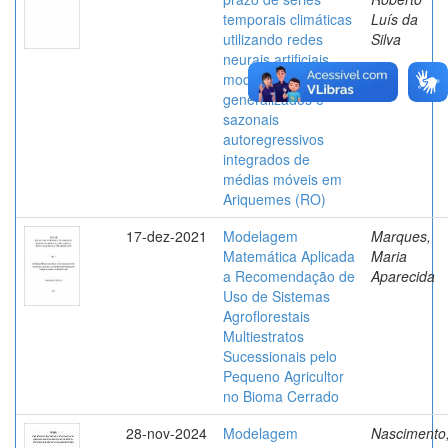
temporais climáticas
Luís da
utilizando redes
Silva
neurais artificiais,
modelos aditivos
generalizados e
sazonais
autoregressivos
integrados de
médias móveis em
Ariquemes (RO)
17-dez-2021
Modelagem
Marques,
Matemática Aplicada
Maria
a Recomendação de
Aparecida
Uso de Sistemas
Agroflorestais
Multiestratos
Sucessionais pelo
Pequeno Agricultor
no Bioma Cerrado
28-nov-2024
Modelagem
Nascimento