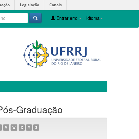
mação
Legislação
Canais
Entrar em:
Idioma
 Pós-Graduação
V
W
X
Y
Z