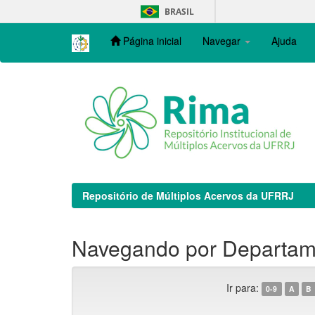
Skip
BRASIL
navigation
Página inicial
Navegar
Ajuda
Repositório de Múltiplos Acervos da UFRRJ
Navegando por Departame
Ir para:
0-9
A
B