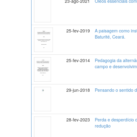
23-ago-2021
Óleos essenciais com 
25-fev-2019
A paisagem como inst
Baturité, Ceará.
25-fev-2014
Pedagogia da alternâ
campo e desenvolvime
29-jun-2018
Pensando o sentido da
28-fev-2023
Perda e desperdício d
redução