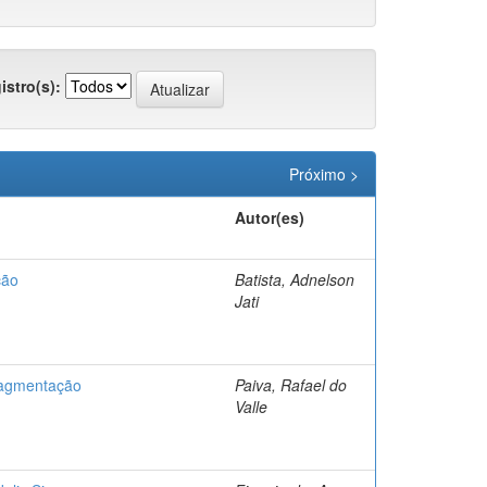
istro(s):
Próximo >
Autor(es)
ção
Batista, Adnelson
Jati
fragmentação
Paiva, Rafael do
Valle