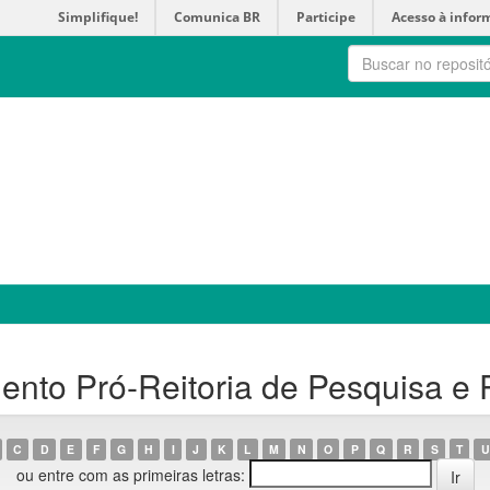
Simplifique!
Comunica BR
Participe
Acesso à infor
nto Pró-Reitoria de Pesquisa e
C
D
E
F
G
H
I
J
K
L
M
N
O
P
Q
R
S
T
U
ou entre com as primeiras letras: