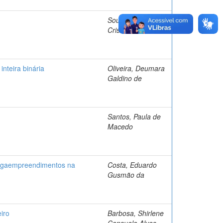
Sousa, Michele
Cristine Silva de
nteira binária
Oliveira, Deumara
Galdino de
Santos, Paula de
Macedo
s megaempreendimentos na
Costa, Eduardo
Gusmão da
iro
Barbosa, Shirlene
Consuelo Alves