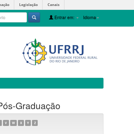
mação
Legislação
Canais
Entrar em:
Idioma
 Pós-Graduação
V
W
X
Y
Z