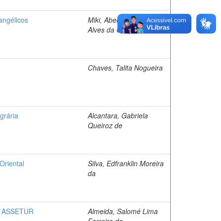
angélicos
Miki, Abel Jorge Luiz
Alves da Graça
Chaves, Talita Nogueira
grária
Alcantara, Gabriela
Queiroz de
Oriental
Silva, Edfranklin Moreira
da
 da ASSETUR
Almeida, Salomé Lima
Ferreira de