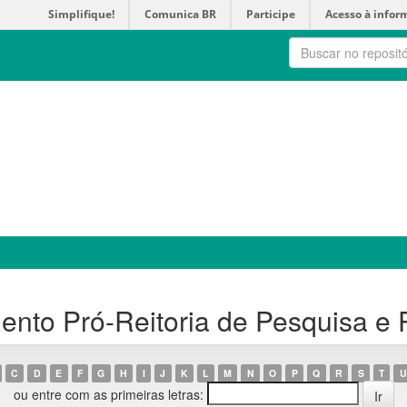
Simplifique!
Comunica BR
Participe
Acesso à infor
nto Pró-Reitoria de Pesquisa e
C
D
E
F
G
H
I
J
K
L
M
N
O
P
Q
R
S
T
U
ou entre com as primeiras letras: