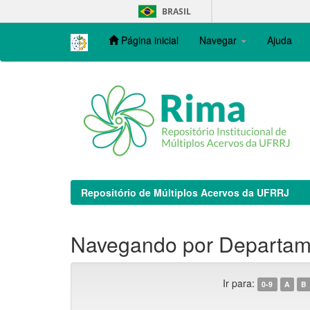
Skip
BRASIL
navigation
Página inicial
Navegar
Ajuda
Repositório de Múltiplos Acervos da UFRRJ
Navegando por Departame
Ir para:
0-9
A
B