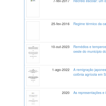
7-fev-2017
Recreio escolar: um 
25-fev-2016
Regime térmico da cam
10-out-2023
Remédios e temperos 
oeste do município do
1-ago-2022
A remigração japones
colônia agrícola em
2020
As representações e id