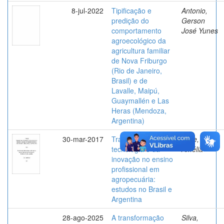
8-jul-2022
Tipificação e
Antonio,
predição do
Gerson
comportamento
José Yunes
agroecológico da
agricultura familiar
de Nova Friburgo
(Rio de Janeiro,
Brasil) e de
Lavalle, Maipú,
Guaymallén e Las
Heras (Mendoza,
Argentina)
30-mar-2017
Transferência da
Leite, Gilsa
tecnologia e da
Amélia
inovação no ensino
profissional em
agropecuária:
estudos no Brasil e
Argentina
28-ago-2025
A transformação
Silva,