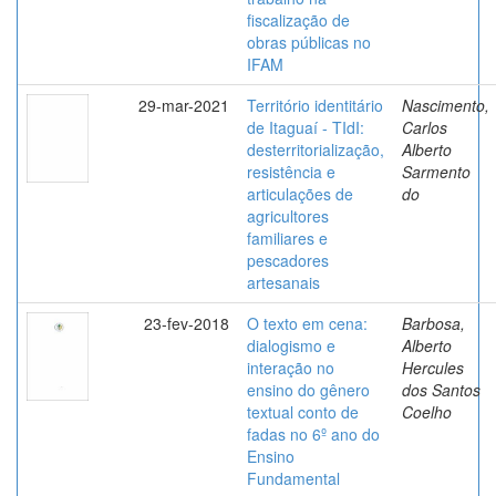
fiscalização de
obras públicas no
IFAM
29-mar-2021
Território identitário
Nascimento,
de Itaguaí - TIdI:
Carlos
desterritorialização,
Alberto
resistência e
Sarmento
articulações de
do
agricultores
familiares e
pescadores
artesanais
23-fev-2018
O texto em cena:
Barbosa,
dialogismo e
Alberto
interação no
Hercules
ensino do gênero
dos Santos
textual conto de
Coelho
fadas no 6º ano do
Ensino
Fundamental