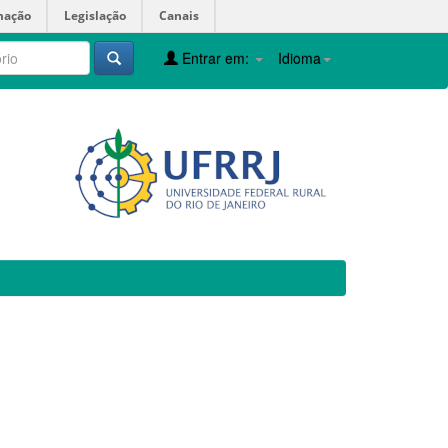
mação
Legislação
Canais
Entrar em:
Idioma