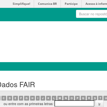
Simplifique!
Comunica BR
Participe
Acesso à infor
Dados FAIR
C
D
E
F
G
H
I
J
K
L
M
N
O
P
Q
R
S
T
U
ou entre com as primeiras letras: