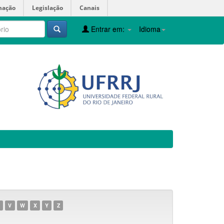
mação
Legislação
Canais
Entrar em:
Idioma
V
W
X
Y
Z