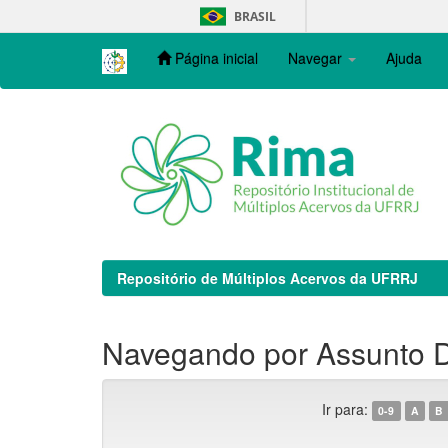
Skip
BRASIL
navigation
Página inicial
Navegar
Ajuda
Repositório de Múltiplos Acervos da UFRRJ
Navegando por Assunto 
Ir para:
0-9
A
B