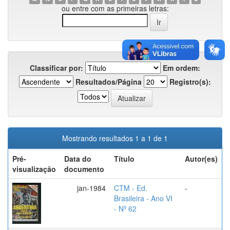
ou entre com as primeiras letras:
Classificar por:
Em ordem:
Resultados/Página
Registro(s):
Mostrando resultados 1 a 1 de 1
Pré-
Data do
Título
Autor(es)
visualização
documento
jan-1984
CTM - Ed.
-
Brasileira - Ano VI
- Nº 62