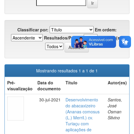
Classificar por:
Em ordem:
Resultados/Página
Registro(s):
Mostrando resultados 1 a 1 de 1
Pré-
Data do
Título
Autor(es)
visualização
documento
30-jul-2021
Desenvolvimento
Santos,
do abacaxizeiro
José
(Ananas comosus
Osman
(L.) Merril.) cv.
Silvino
Turiaçu com
aplicações de