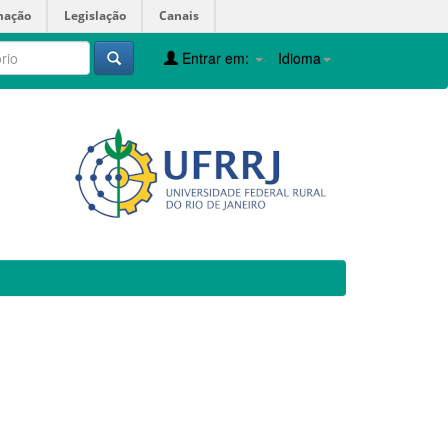
mação
Legislação
Canais
Entrar em:
Idioma