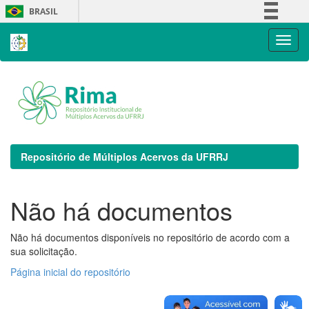
Skip
BRASIL
navigation
Simplifique!
Comunica BR
Participe
Acesso à informação
Legislação
Canais
Repositório de Múltiplos Acervos da UFRRJ
Não há documentos
Não há documentos disponíveis no repositório de acordo com a
sua solicitação.
Página inicial do repositório