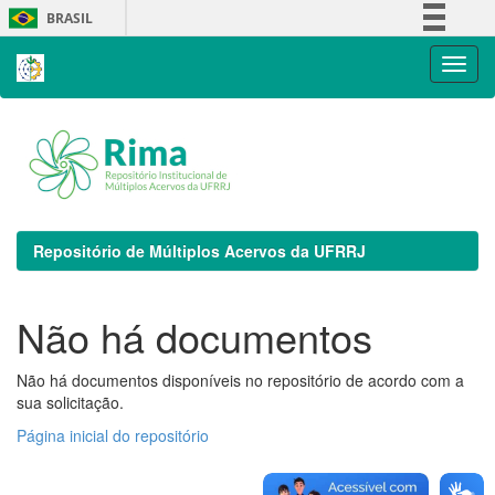
Skip
BRASIL
navigation
Simplifique!
Comunica BR
Participe
Acesso à informação
Legislação
Canais
Repositório de Múltiplos Acervos da UFRRJ
Não há documentos
Não há documentos disponíveis no repositório de acordo com a
sua solicitação.
Página inicial do repositório