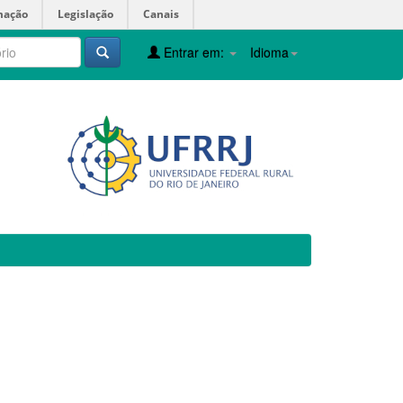
mação
Legislação
Canais
Entrar em:
Idioma