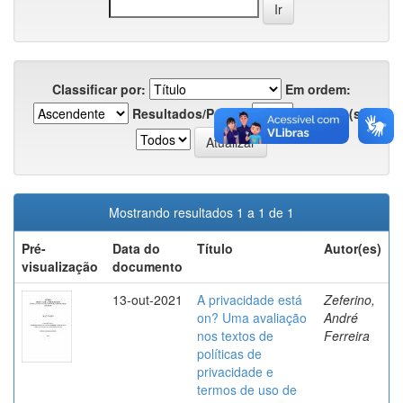
Classificar por:
Em ordem:
Resultados/Página
Registro(s):
Mostrando resultados 1 a 1 de 1
Pré-
Data do
Título
Autor(es)
visualização
documento
13-out-2021
A privacidade está
Zeferino,
on? Uma avaliação
André
nos textos de
Ferreira
políticas de
privacidade e
termos de uso de