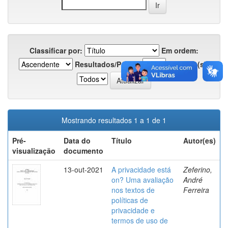
Classificar por:
Em ordem:
Resultados/Página
Registro(s):
Mostrando resultados 1 a 1 de 1
Pré-
Data do
Título
Autor(es)
visualização
documento
13-out-2021
A privacidade está
Zeferino,
on? Uma avaliação
André
nos textos de
Ferreira
políticas de
privacidade e
termos de uso de