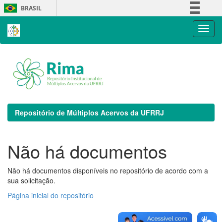
Skip
BRASIL
navigation
Simplifique!
Comunica BR
Participe
Acesso à informação
Legislação
Canais
Repositório de Múltiplos Acervos da UFRRJ
Não há documentos
Não há documentos disponíveis no repositório de acordo com a
sua solicitação.
Página inicial do repositório