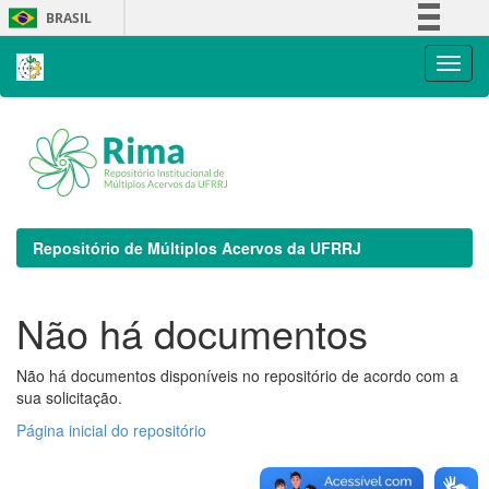
Skip
BRASIL
navigation
Simplifique!
Comunica BR
Participe
Acesso à informação
Legislação
Canais
Repositório de Múltiplos Acervos da UFRRJ
Não há documentos
Não há documentos disponíveis no repositório de acordo com a
sua solicitação.
Página inicial do repositório