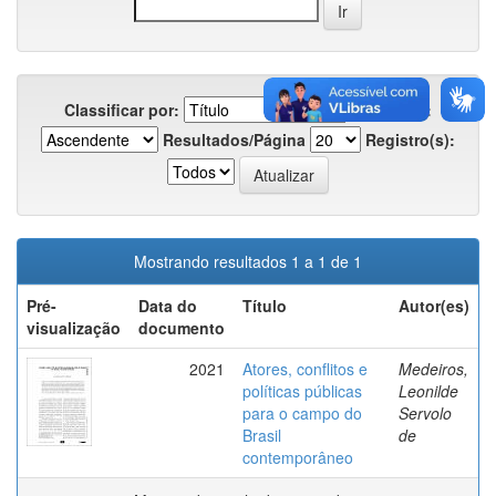
Classificar por:
Em ordem:
Resultados/Página
Registro(s):
Mostrando resultados 1 a 1 de 1
Pré-
Data do
Título
Autor(es)
visualização
documento
2021
Atores, conflitos e
Medeiros,
políticas públicas
Leonilde
para o campo do
Servolo
Brasil
de
contemporâneo