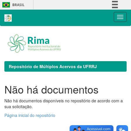
Skip
BRASIL
navigation
Simplifique!
Comunica BR
Participe
Acesso à informação
Legislação
Canais
Repositório de Múltiplos Acervos da UFRRJ
Não há documentos
Não há documentos disponíveis no repositório de acordo com a
sua solicitação.
Página inicial do repositório