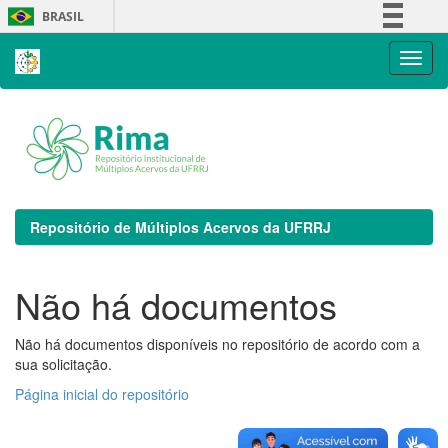
Skip
BRASIL
navigation
Simplifique!
Comunica BR
Participe
Acesso à informação
Legislação
Canais
Repositório de Múltiplos Acervos da UFRRJ
Não há documentos
Não há documentos disponíveis no repositório de acordo com a
sua solicitação.
Página inicial do repositório