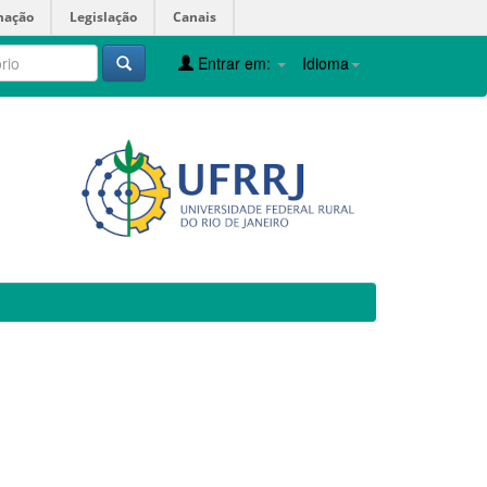
mação
Legislação
Canais
Entrar em:
Idioma