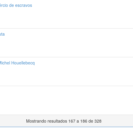
rcio de escravos
uta
Michel Houellebecq
Mostrando resultados 167 a 186 de 328