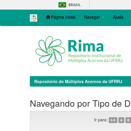
Skip
BRASIL
navigation
Página inicial
Navegar
Ajuda
Repositório de Múltiplos Acervos da UFRRJ
Navegando por Tipo de D
Ir para:
0-9
A
B