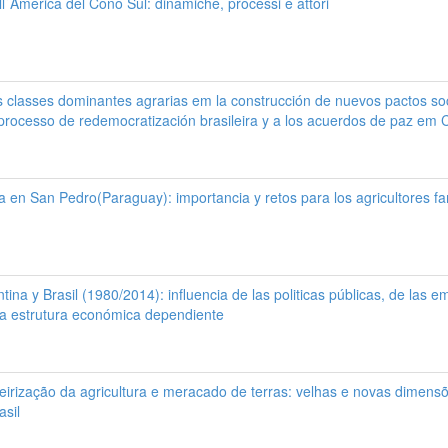
nell´America del Cono Sul: dinamiche, processi e attori
as classes dominantes agrarias em la construcción de nuevos pactos soc
processo de redemocratización brasileira y a los acuerdos de paz em 
 en San Pedro(Paraguay): importancia y retos para los agricultores fa
tina y Brasil (1980/2014): influencia de las politicas públicas, de las 
la estrutura económica dependiente
eirização da agricultura e meracado de terras: velhas e novas dimens
asil