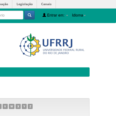
mação
Legislação
Canais
Entrar em:
Idioma
V
W
X
Y
Z