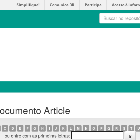
Simplifique!
Comunica BR
Participe
Acesso à infor
ocumento Article
C
D
E
F
G
H
I
J
K
L
M
N
O
P
Q
R
S
T
U
ou entre com as primeiras letras: