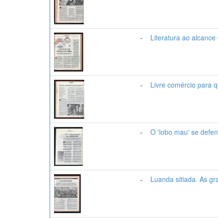
-
Literatura ao alcance
-
Livre comércio para
-
O 'lobo mau' se defe
-
Luanda sitiada. As g