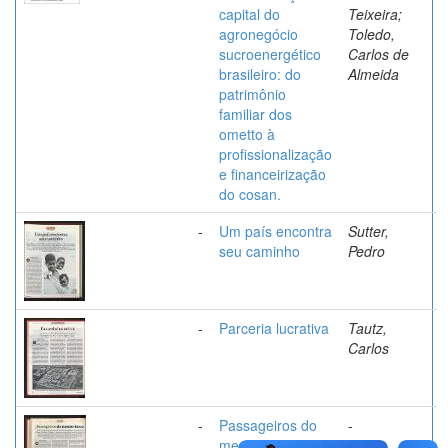
capital do
Teixeira;
agronegócio
Toledo,
sucroenergético
Carlos de
brasileiro: do
Almeida
patrimônio
familiar dos
ometto à
profissionalização
e financeirização
do cosan.
-
Um país encontra
Sutter,
seu caminho
Pedro
-
Parceria lucrativa
Tautz,
Carlos
-
Passageiros do
-
mesmo barco