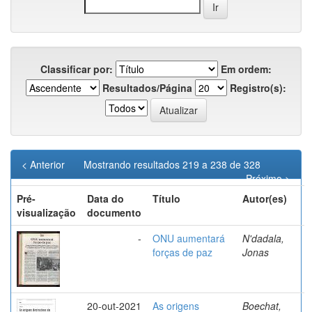
Classificar por:
Em ordem:
Resultados/Página
Registro(s):
< Anterior
Mostrando resultados 219 a 238 de 328
Próximo >
Pré-
Data do
Título
Autor(es)
visualização
documento
-
ONU aumentará
N'dadala,
forças de paz
Jonas
20-out-2021
As origens
Boechat,