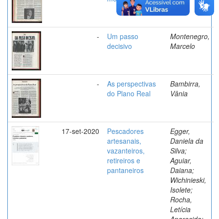
-
Um passo
Montenegro,
decisivo
Marcelo
-
As perspectivas
Bambirra,
do Plano Real
Vânia
17-set-2020
Pescadores
Egger,
artesanais,
Daniela da
vazanteiros,
Silva;
retireiros e
Aguiar,
pantaneiros
Daiana;
Wichinieski,
Isolete;
Rocha,
Letícia
Aparecida;