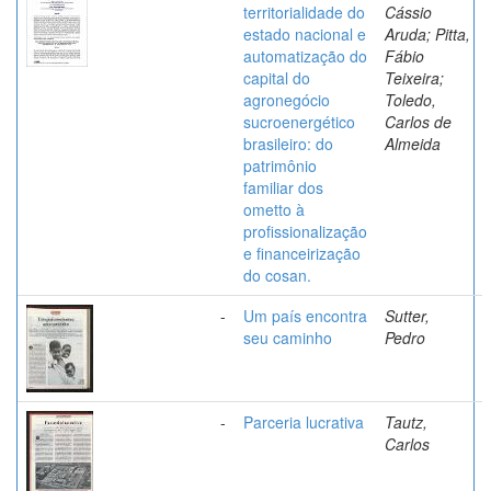
territorialidade do
Cássio
estado nacional e
Aruda; Pitta,
automatização do
Fábio
capital do
Teixeira;
agronegócio
Toledo,
sucroenergético
Carlos de
brasileiro: do
Almeida
patrimônio
familiar dos
ometto à
profissionalização
e financeirização
do cosan.
-
Um país encontra
Sutter,
seu caminho
Pedro
-
Parceria lucrativa
Tautz,
Carlos