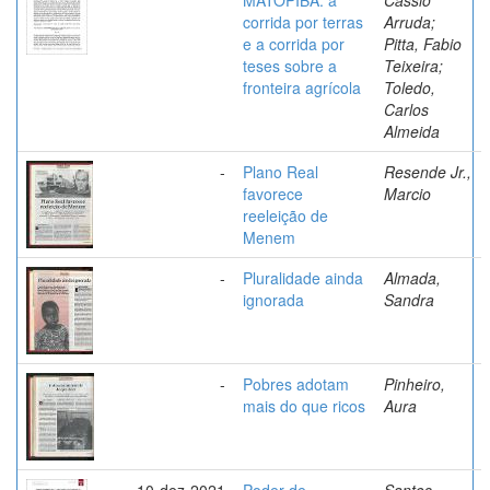
corrida por terras
Arruda;
e a corrida por
Pitta, Fabio
teses sobre a
Teixeira;
fronteira agrícola
Toledo,
Carlos
Almeida
-
Plano Real
Resende Jr.,
favorece
Marcio
reeleição de
Menem
-
Pluralidade ainda
Almada,
ignorada
Sandra
-
Pobres adotam
Pinheiro,
mais do que ricos
Aura
10-dez-2021
Poder de
Santos,