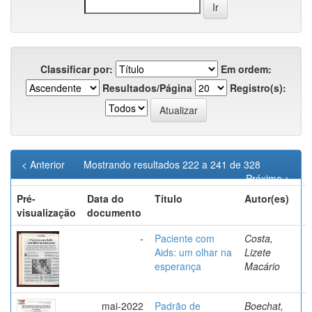
Classificar por:
Em ordem:
Resultados/Página
Registro(s):
< Anterior
Mostrando resultados 222 a 241 de 328
Próximo >
Pré-
Data do
Título
Autor(es)
visualização
documento
-
Paciente com
Costa,
Aids: um olhar na
Lizete
esperança
Macário
mai-2022
Padrão de
Boechat,