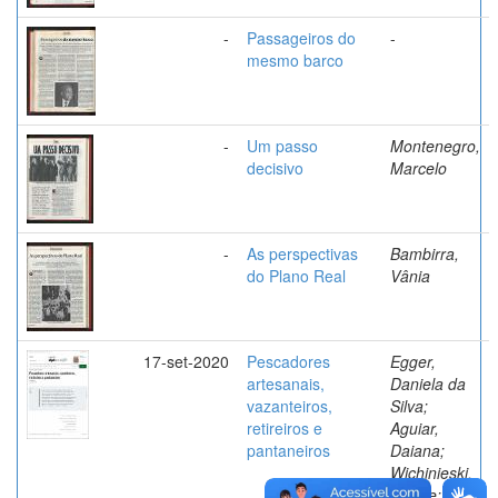
-
Passageiros do
-
mesmo barco
-
Um passo
Montenegro,
decisivo
Marcelo
-
As perspectivas
Bambirra,
do Plano Real
Vânia
17-set-2020
Pescadores
Egger,
artesanais,
Daniela da
vazanteiros,
Silva;
retireiros e
Aguiar,
pantaneiros
Daiana;
Wichinieski,
Isolete;