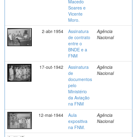
Macedo
Soares e
Vicente
Moro.
2-abr-1954
Assinatura
Agência
de contrato
Nacional
entre o
BNDE e a
FNM
17-out-1942
Assinatura
Agência
de
Nacional
documentos
pelo
Ministério
da Aviação
na FNM
12-mai-1944
Aula
Agência
expositiva
Nacional
na FNM.