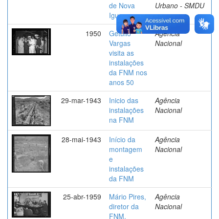
de Nova
Urbano - SMDU
Iguaçu
1950
Getúlio
Agência
Vargas
Nacional
visita as
instalações
da FNM nos
anos 50
29-mar-1943
Inicio das
Agência
instalações
Nacional
na FNM
28-mai-1943
Início da
Agência
montagem
Nacional
e
instalações
da FNM
25-abr-1959
Mário Pires,
Agência
diretor da
Nacional
FNM,