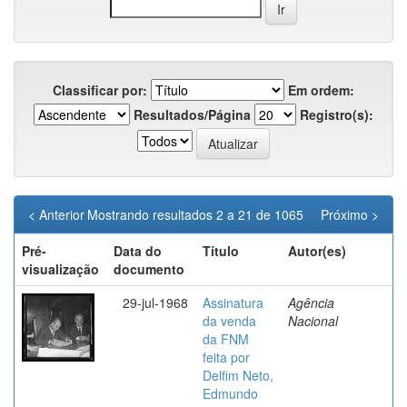
Classificar por:
Em ordem:
Resultados/Página
Registro(s):
< Anterior
Mostrando resultados 2 a 21 de 1065
Próximo >
Pré-
Data do
Título
Autor(es)
visualização
documento
29-jul-1968
Assinatura
Agência
da venda
Nacional
da FNM
feita por
Delfim Neto,
Edmundo