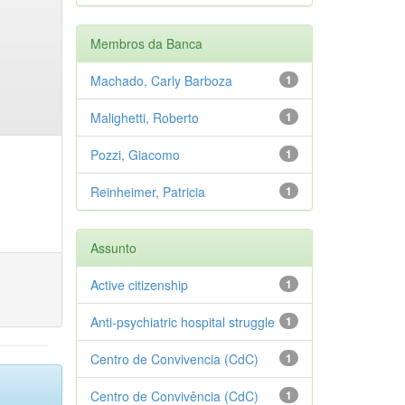
Membros da Banca
Machado, Carly Barboza
1
Malighetti, Roberto
1
Pozzi, Giacomo
1
Reinheimer, Patricia
1
Assunto
Active citizenship
1
Anti-psychiatric hospital struggle
1
Centro de Convivencia (CdC)
1
Centro de Convivência (CdC)
1