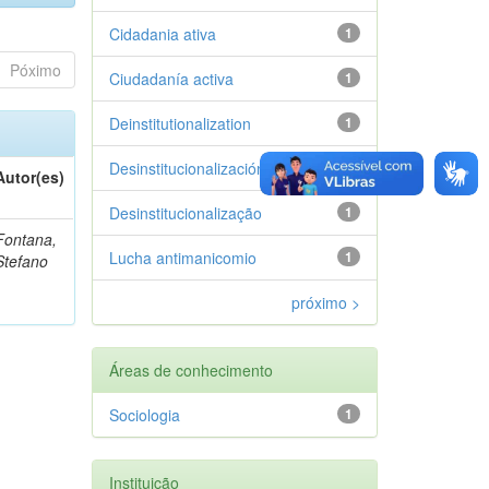
Cidadania ativa
1
Póximo
Ciudadanía activa
1
Deinstitutionalization
1
Desinstitucionalización
1
Autor(es)
Desinstitucionalização
1
Fontana,
Lucha antimanicomio
1
Stefano
próximo >
Áreas de conhecimento
Sociologia
1
Instituição