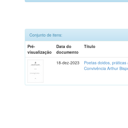
Conjunto de itens:
Pré-
Data do
Título
visualização
documento
18-dez-2023
Poetas doidos, práticas 
Convivência Arthur Bisp