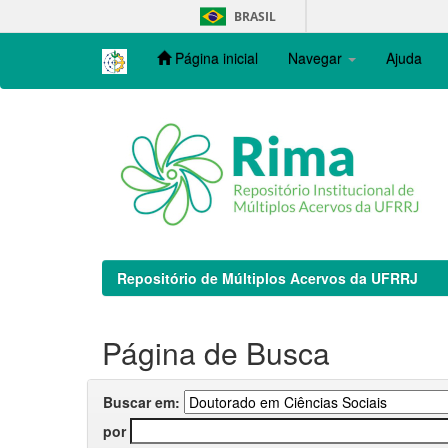
Skip
BRASIL
navigation
Página inicial
Navegar
Ajuda
Repositório de Múltiplos Acervos da UFRRJ
Página de Busca
Buscar em:
por