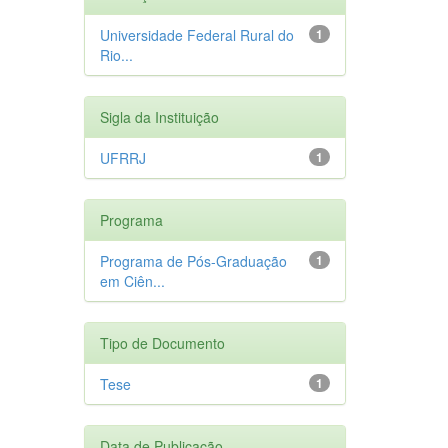
Universidade Federal Rural do
1
Rio...
Sigla da Instituição
UFRRJ
1
Programa
Programa de Pós-Graduação
1
em Ciên...
Tipo de Documento
Tese
1
Data de Publicação