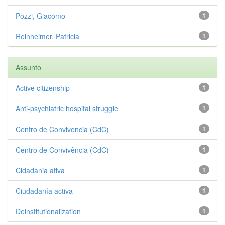
Pozzi, Giacomo
1
Reinheimer, Patricia
1
Assunto
Active citizenship
1
Anti-psychiatric hospital struggle
1
Centro de Convivencia (CdC)
1
Centro de Convivência (CdC)
1
Cidadania ativa
1
Ciudadanía activa
1
Deinstitutionalization
1