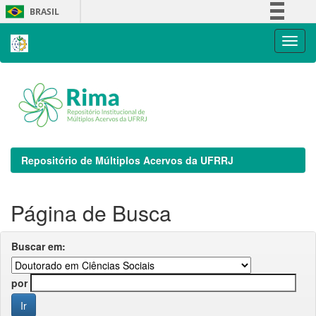
Skip
BRASIL
navigation
Simplifique!
Comunica BR
Participe
Acesso à informação
Legislação
Canais
Repositório de Múltiplos Acervos da UFRRJ
Página de Busca
Buscar em:
por